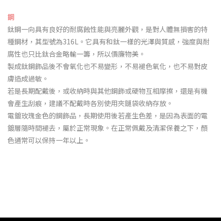
鋼
鈦鋼一向具有良好的耐腐蝕性能與亮麗外觀，是對人體無損害的特
種鋼材，其型號為316L。它具有和鈦一樣的光澤與質感，強度與耐
腐性也只比鈦合金略輸一籌，所以價廉物美。
製成鈦鋼飾品後
不會氧化也不易變
形，不易褪色氧化，也不易對皮
膚造成過敏。
若是長期配戴後，或收納時與其他鋼飾或硬物互相摩擦，還是有機
會產生刮痕，建議不配戴時各別使用夾鏈袋收納存放。
電鍍玫瑰金色的鋼飾品，長期使用後若產生色差，是因為表面的電
鍍層隨時間褪去，屬於正常現象。在正常佩戴及清潔保養之下，顏
色通常可以保持一年以上。