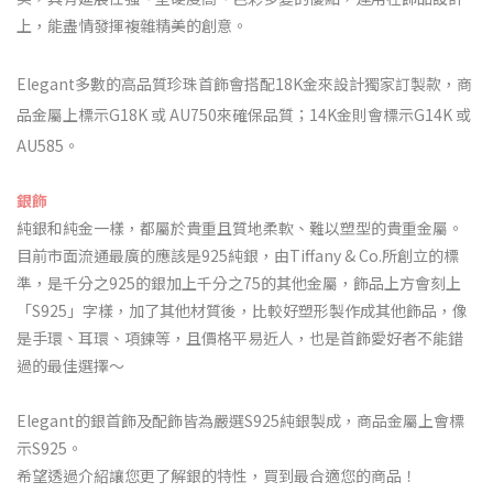
上，能盡情發揮複雜精美的創意。
Elegant多數的高品質珍珠首飾會搭配18K金來設計獨家訂製款，商
品金屬上標示G18K 或 AU750來確保品質；14K金則會標示G14K 或
AU585。
銀飾
純銀和純金一樣，都屬於貴重且質地柔軟、難以塑型的貴重金屬。
目前市面流通最廣的應該是925純銀，由Tiffany & Co.所創立的標
準，是千分之925的銀加上千分之75的其他金屬，飾品上方會刻上
「S925」字樣，加了其他材質後，比較好塑形製作成其他飾品，像
是手環、耳環、項鍊等，且價格平易近人，也是首飾愛好者不能錯
過的最佳選擇～
Elegant的銀首飾及配飾皆為嚴選S925
純銀製成，商品金屬上會標
示S925。
希望透過介紹讓您更了解銀的特性，買到最合適您的商品！