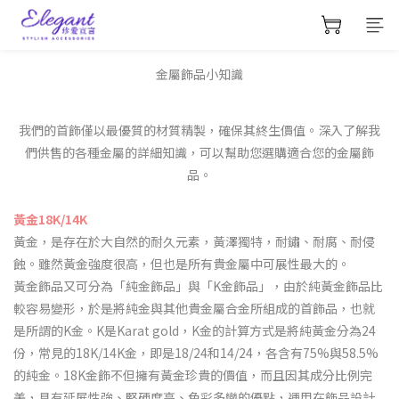
金屬飾品小知識
我們的首飾僅以最優質的材質精製，確保其終生價值。深入了解我
們供售的各種金屬的詳細知識，可以幫助您選購適合您的金屬飾
品。
黃金18K/14K
黃金，是存在於大自然的耐久元素，黃澤獨特，耐鏽、耐腐、耐侵
蝕。雖然黃金強度很高，但也是所有貴金屬中可展性最大的。
黃金飾品又可分為「純金飾品」與「K金飾品」，由於純黃金飾品比
較容易變形，於是將純金與其他貴金屬合金所組成的首飾品，也就
是所謂的K金。K是Karat gold，K金的計算方式是將純黃金分為24
份，常見的18K/14K金，即是18/24和
14/24
，各含有75%與58.5%
的純金。18K金飾不但擁有黃金珍貴的價值，而且因其成分比例完
美，具有延展性強、堅硬度高、色彩多變的優點，運用在飾品設計