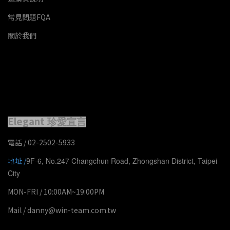
常見問題FQA
關於我們
Elegant
珍愛宣言
電話 / 02-2502-5933
地址 /
9
F-6, No.247 Changchun Road, Zhongshan District, Taipei
City
MON-FRI / 10:00AM~19:00PM
Mail / danny@win-team.com.tw