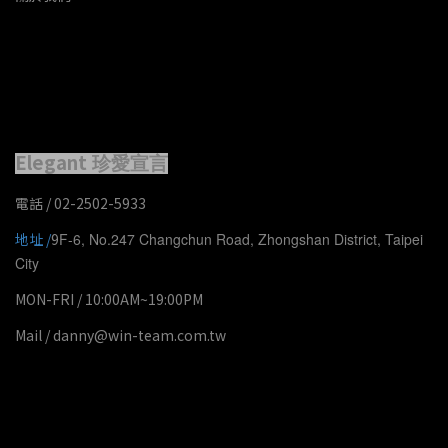
Elegant
珍愛宣言
電話 / 02-2502-5933
地址 /
9
F-6, No.247 Changchun Road, Zhongshan District, Taipei
City
MON-FRI / 10:00AM~19:00PM
Mail / danny@win-team.com.tw