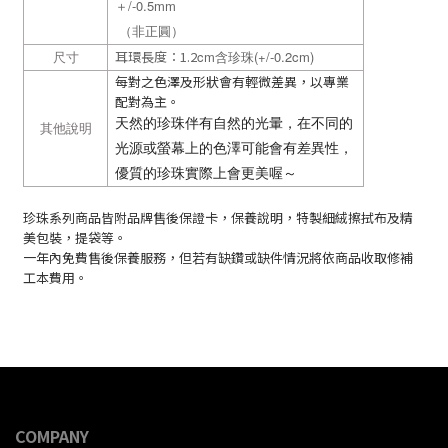
＋/-0.5mm
（非正圓）
耳環長度：1.2
cm含珍珠(+/-0.2cm)
尺寸
每對之色澤及形狀會有輕微差異，以專業
配對為主。
天然的珍珠伴有自然的光暈，在不同的
其他說明
光源或螢幕上的色澤可能會有差異性，
優質的珍珠實際上會更美喔～
珍珠系列商品皆附
品牌售後保證卡
，保養說明，特製細絨擦拭布及精
美包裝，提袋等。
一年內免費售後保養服務，但若有缺鑽或缺件情況將依商品收取修補
工本費用。
COMPANY