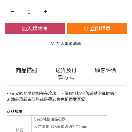
加入購物車
立即購買
加入追蹤清單
商品描述
送貨及付
顧客評價
款方式
小交叉線條隱約閃亮在珍珠上，偶爾想搭俐落感點的耳環嗎?
無論是清新白珍珠或是夢幻紫色都備受喜愛!
商品規格
S925
純銀鑲
鋯石鑽
天然優質淡水養殖珍珠7-7.5
mm
材質