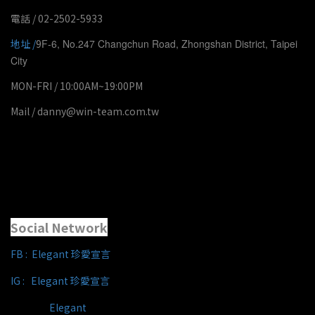
電話 / 02-2502-5933
地址 /
9
F-6, No.247 Changchun Road, Zhongshan District, Taipei
City
MON-FRI / 10:00AM~19:00PM
Mail / danny@win-team.com.tw
Social Network
FB :
Elegant 珍愛宣言
IG : Elegant 珍愛宣言
Line ID :
Elegant