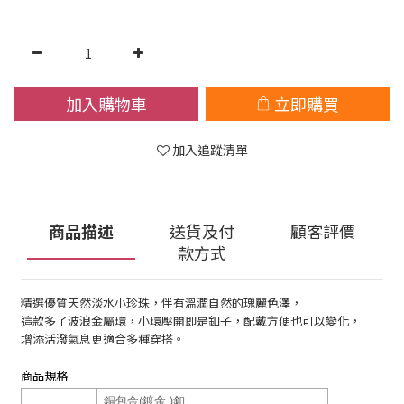
加入購物車
立即購買
加入追蹤清單
商品描述
送貨及付
顧客評價
款方式
精選優質天然淡水小珍珠，伴有溫潤自然的瑰麗色澤，
這款多了波浪金屬環，小環壓開即是釦子，配戴方便也可以變化，
增添活潑氣息更適合多種穿搭。
商品規格
銅包金(鍍金 )釦