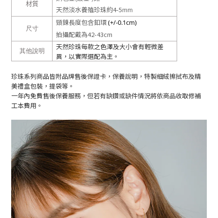
材質
天然淡水養殖珍珠約4-5
mm
頸鍊長度包含釦環
(+/-0.1cm)
尺寸
拍攝配戴為42-43cm
天然珍珠每款之色澤及大小會有輕微差
其他說明
異，以實際選配為主。
珍珠系列商品皆附品牌售後保證卡，保養說明，特製細絨擦拭布及精
美禮盒包裝，提袋等。
一年內免費售後保養服務，但若有缺鑽或缺件情況將依商品收取修補
工本費用。